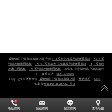
威海恒山正源风机有限公司,专营
FBT系列空冷器用轴流通风机
ZYSL系
列制冷轴流通风机
JZL/ZF系列蒸发式冷凝器用轴流通风机
FQF系列制
冷离心通风机
JZL系列制冷轴流通风机
等业务,有意向的客户请咨询我
们，联系电话：
0631-5708989
CopyRight © 版权所有:
威海恒山正源风机有限公司
网站地图
XML
备案号:
鲁ICP备2024127671号-1
电话咨询
短信咨询
留言咨询
查看地图